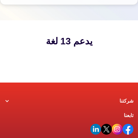
يدعم 13 لغة
شركتنا
تابعنا