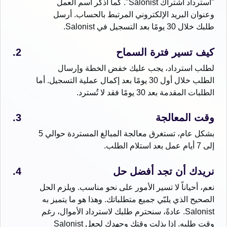
"استرداد اشتراك Salonist". كما اذكر اسم العمل
وعنوان البريد الإلكتروني المرتبط بالحساب. أرسل
طلبك خلال 30 يومًا بعد التسجيل في Salonist.
كيف تسير فترة السماح
لطلب استرداد، يجب عليك خفض الخطة وإرسال
الطلب خلال أول 30 يومًا بعد إكمال عملية التسجيل. أما
الطلبات المقدمة بعد 30 يومًا فقد لا تُسترد.
وقت المعالجة
بشكل عام، تستغرق معالجة المبالغ المستردة حوالي 5
إلى 7 أيام عمل بعد استلام الطلب.
نريدك أن تجد أفضل حل
نعم، أحياناً لا تسير الأمور على نحو مناسب. ويلزم الحل
الصحيح الذي يلبّي جميع متطلباتك. وهذا هو ما يتميز به
Salonist. عادةً، سنحترم طلبك لاسترداد الأموال، رغم
وقت طلبه. إذا بذلت وقتك وجهدك لجعل Salonist