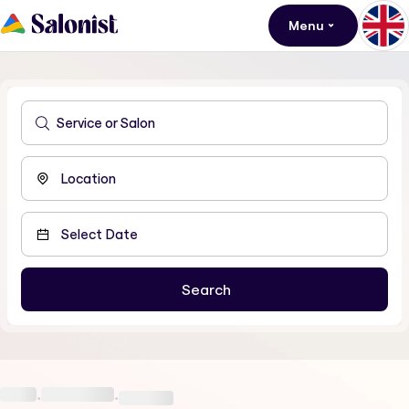
Menu
•
•