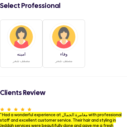
Select Professional
وفاء
امينه
مصفف شعر
مصفف شعر
Clients Review
Had a wonderful experience at مغامرة الجمال with professional
"
staff and excellent customer service. Their hair and styling in
Jeddah services were beautifully done and gave me a fresh