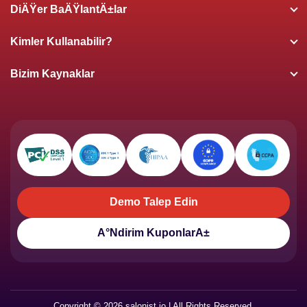
DiÄŸer BaÄŸlantÄ±lar
Kimler Kullanabilir?
Bizim Kaynaklar
Demo Talep Edin
Demo Talep Edin
Ä°ndirim KuponlarÄ±
Ä°ndirim KuponlarÄ±
Copyright © 2026 salonist.io | All Rights Reserved.