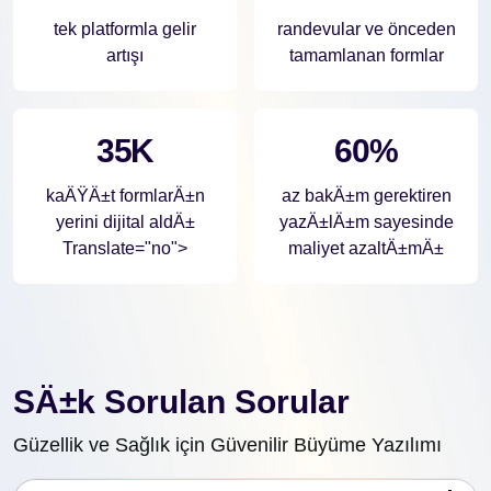
tek platformla gelir
randevular ve önceden
artışı
tamamlanan formlar
35K
60%
kaÄŸÄ±t formlarÄ±n
az bakÄ±m gerektiren
yerini dijital aldÄ±
yazÄ±lÄ±m sayesinde
Translate="no">
maliyet azaltÄ±mÄ±
SÄ±k Sorulan Sorular
Güzellik ve Sağlık için Güvenilir Büyüme Yazılımı