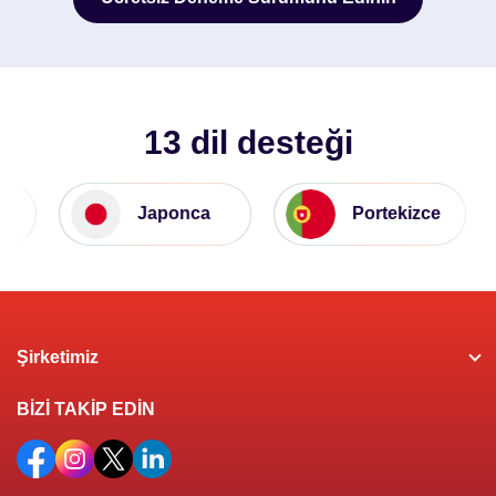
Ücretsiz Deneme Sürümünü Edinin
13 dil desteği
Japonca
Portekizce
Şirketimiz
BİZİ TAKİP EDİN