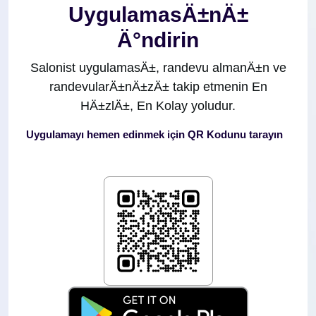
UygulamasÄ±nÄ±
Ä°ndirin
Salonist uygulamasÄ±, randevu almanÄ±n ve
randevularÄ±nÄ±zÄ± takip etmenin En
HÄ±zlÄ±, En Kolay yoludur.
Uygulamayı hemen edinmek için QR Kodunu tarayın