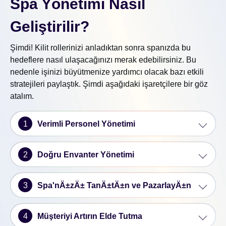
Spa Yönetimi Nasıl
Geliştirilir?
Şimdi! Kilit rollerinizi anladıktan sonra spanızda bu
hedeflere nasıl ulaşacağınızı merak edebilirsiniz. Bu
nedenle işinizi büyütmenize yardımcı olacak bazı etkili
stratejileri paylaştık. Şimdi aşağıdaki işaretçilere bir göz
atalım.
1
Verimli Personel Yönetimi
2
Doğru Envanter Yönetimi
3
Spa'nÄ±zÄ± TanÄ±tÄ±n ve PazarlayÄ±n
4
Müşteriyi Artırın Elde Tutma