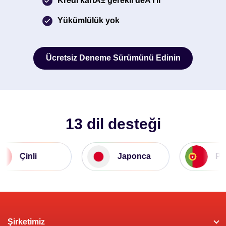
Kredi kartÄ± gerekli deÄŸil
Yükümlülük yok
Ücretsiz Deneme Sürümünü Edinin
Ücretsiz Deneme Sürümünü Edinin
13 dil desteği
Çinli
Japonca
Portek
Şirketimiz