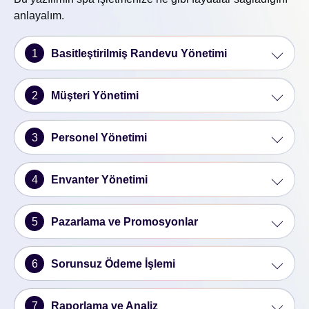
anlayalım.
1
Basitleştirilmiş Randevu Yönetimi
2
Müşteri Yönetimi
3
Personel Yönetimi
4
Envanter Yönetimi
5
Pazarlama ve Promosyonlar
6
Sorunsuz Ödeme İşlemi
7
Raporlama ve Analiz