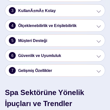
3
KullanÄ±mÄ± Kolay
4
Ölçeklenebilirlik ve Erişilebilirlik
5
Müşteri Desteği
6
Güvenlik ve Uyumluluk
7
Gelişmiş Özellikler
Spa Sektörüne Yönelik
İpuçları ve Trendler