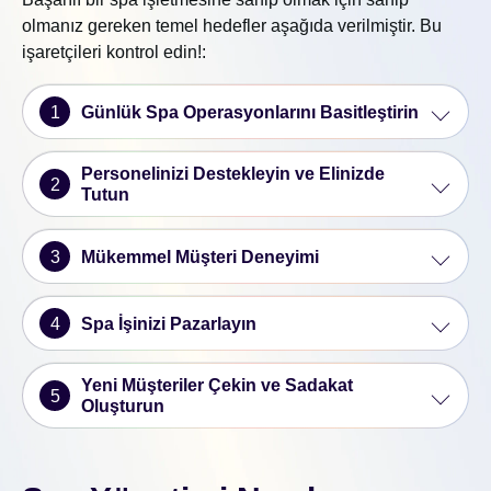
olmanız gereken temel hedefler aşağıda verilmiştir. Bu
işaretçileri kontrol edin!:
1
Günlük Spa Operasyonlarını Basitleştirin
Personelinizi Destekleyin ve Elinizde
2
Tutun
3
Mükemmel Müşteri Deneyimi
4
Spa İşinizi Pazarlayın
Yeni Müşteriler Çekin ve Sadakat
5
Oluşturun