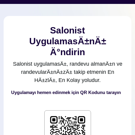
Salonist
UygulamasÄ±nÄ±
Ä°ndirin
Salonist uygulamasÄ±, randevu almanÄ±n ve
randevularÄ±nÄ±zÄ± takip etmenin En
HÄ±zlÄ±, En Kolay yoludur.
Uygulamayı hemen edinmek için QR Kodunu tarayın