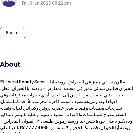
Fri, 13 Jun 2025 08:22 pm
See all
About
🌸 Laurel Beauty Salon – صالون نسائي مميز في المعراض، روضة أبا
الحيران صالون نسائي مميز في منطقة المعارض – روضة أبا الحيران، قطر،
حيث نعتني بجمالكِ من الرأس إلى القدم بأيدي خبيرات محترفات وفي
أجواء أنيقة ومريحة تضيف لمسة فاخرة لتجربتك. 🧴 خدماتنا تشمل:
تسريحات وصبغات وقصات شعر عصرية بروتين وكيراتين لعناية وتغذية
الشعر مكياج للمناسبات والأعراس تنظيف عميق وعناية بالبشرة مناكير
وباديكير بأعلى جودة نقش حنا ورسم رموش طبيعي 📍 العنوان: المعراض –
روضة أبا الحيران، قطر 📞 للحجز والاستفسار: 77774668 📸 تابعينا على