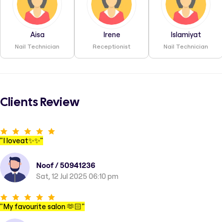
Aisa
Irene
Islamiyat
Nail Technician
Receptionist
Nail Technician
Clients Review
"
I loveat✨✨
"
Noof / 50941236
Sat, 12 Jul 2025 06:10 pm
"
My favourite salon 🫶🏻
"