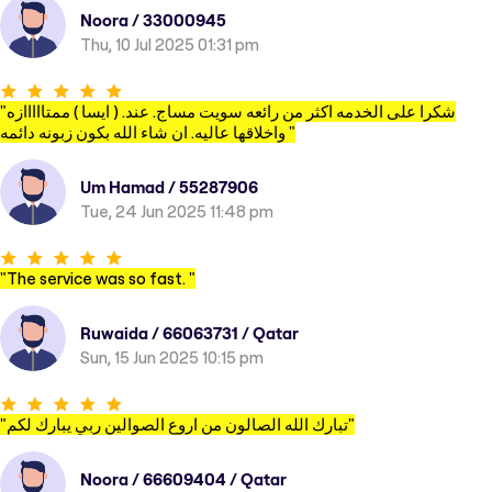
Noora / 33000945
Thu, 10 Jul 2025 01:31 pm
"
شكرا على الخدمه اكثر من رائعه سويت مساج. عند. ( ايسا ) ممتااااازه
واخلاقها عاليه. ان شاء الله بكون زبونه دائمه
"
Um Hamad / 55287906
Tue, 24 Jun 2025 11:48 pm
"
The service was so fast.
"
Ruwaida / 66063731 / Qatar
Sun, 15 Jun 2025 10:15 pm
"
تبارك الله الصالون من اروع الصوالين ربي يبارك لكم
"
Noora / 66609404 / Qatar