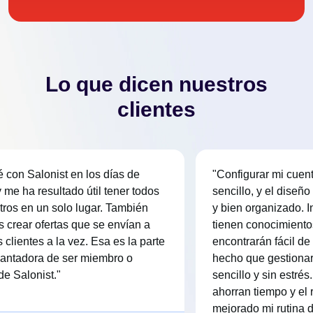
Explorar Más
Lo que dicen nuestros
clientes
con Salonist en los días de
"Configurar mi cuenta
me ha resultado útil tener todos
sencillo, y el diseño
tros en un solo lugar. También
y bien organizado. I
crear ofertas que se envían a
tienen conocimientos
 clientes a la vez. Esa es la parte
encontrarán fácil de 
ntadora de ser miembro o
hecho que gestionar
e Salonist."
sencillo y sin estrés
ahorran tiempo y el r
mejorado mi rutina d