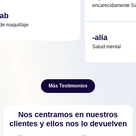
encarecidamente Sal
ab
de maquillaje
-alía
Salud mental
Más Testimonios
Más Testimonios
Nos centramos en nuestros
clientes y ellos nos lo devuelven