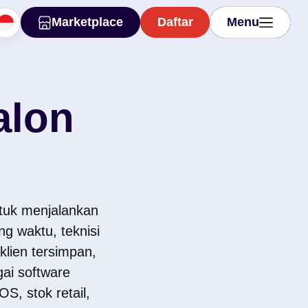
Marketplace
Daftar
Menu
Marketplace
Daftar
Menu
alon
ntuk menjalankan
g waktu, teknisi
klien tersimpan,
ai software
S, stok retail,