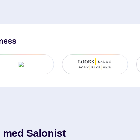
lness
t med Salonist