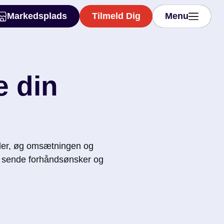
Markedsplads
Tilmeld Dig
Menu
Markedsplads
Tilmeld Dig
Menu
e din
der, øg omsætningen og
at sende forhåndsønsker og