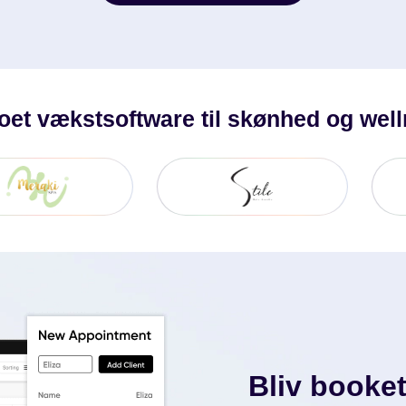
Anmod Om En Demo
oet vækstsoftware til skønhed og wel
Bliv booke