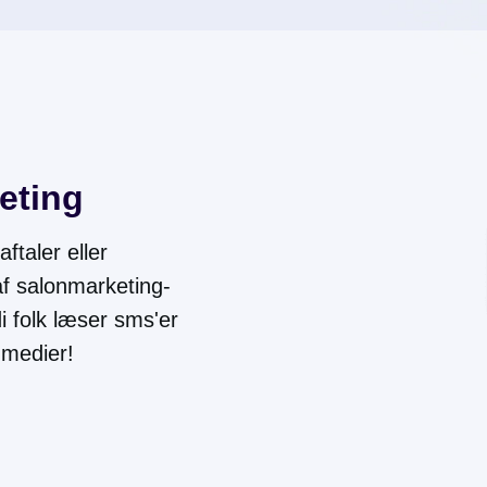
eting
ftaler eller
f salonmarketing-
i folk læser sms'er
 medier!