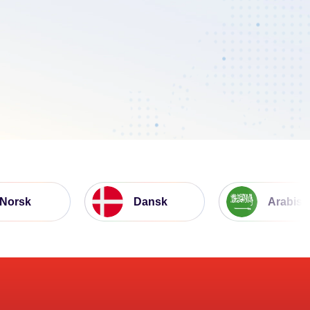
rsk
Dansk
Arabisk