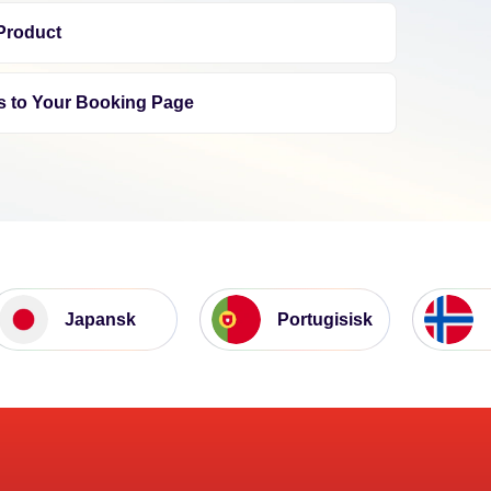
 Product
s to Your Booking Page
Japansk
Portugisisk
No