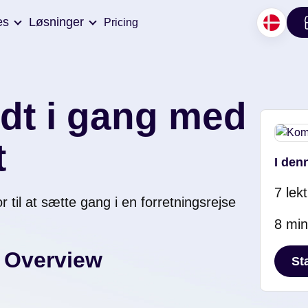
es
Løsninger
Pricing
dt i gang med
t
I den
7 lek
r til at sætte gang i en forretningsrejse
8 min
Overview
St
St