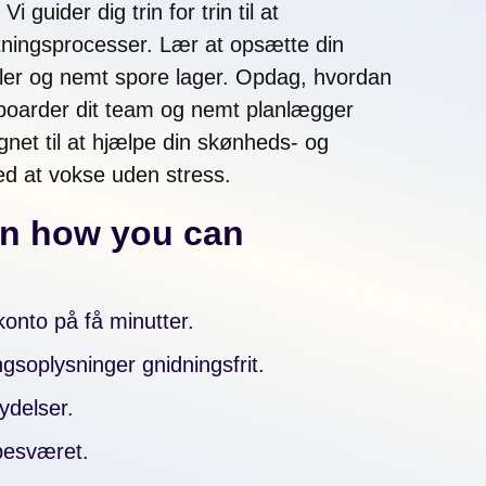
i guider dig trin for trin til at
etningsprocesser. Lær at opsætte din
taler og nemt spore lager. Opdag, hvordan
nboarder dit team og nemt planlægger
ignet til at hjælpe din skønheds- og
d at vokse uden stress.
rn how you can
onto på få minutter.
ingsoplysninger gnidningsfrit.
ydelser.
besværet.