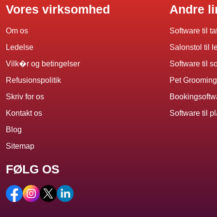
Vores virksomhed
Andre l
Om os
Software til t
Ledelse
Salonstol til l
Vilk�r og betingelser
Software til s
Refusionspolitik
Pet Grooming
Skriv for os
Bookingsoftwa
Kontakt os
Software til 
Blog
Sitemap
FØLG OS