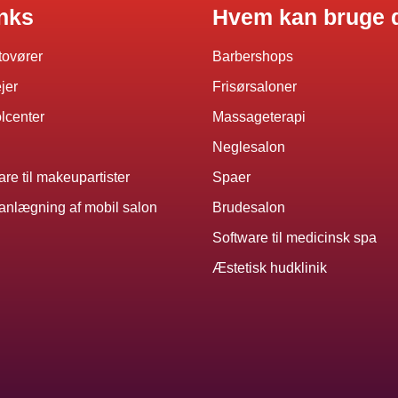
inks
Hvem kan bruge 
atovører
Barbershops
ejer
Frisørsaloner
olcenter
Massageterapi
Neglesalon
re til makeupartister
Spaer
planlægning af mobil salon
Brudesalon
Software til medicinsk spa
Æstetisk hudklinik