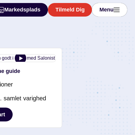
Markedsplads
Tilmeld Dig
Menu
Markedsplads
Tilmeld Dig
Menu
ne guide
tioner
. samlet varighed
art
art