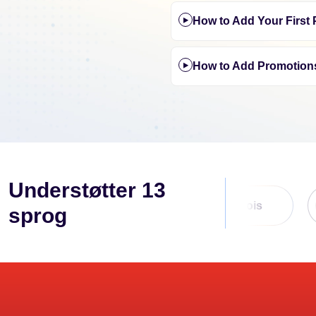
How to Add Your First
How to Add Promotion
Understøtter 13
Fran�ais
Chinois
sprog