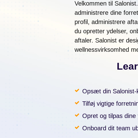
Velkommen til Salonist. V
administrere dine forr
profil, administrere af
du opretter ydelser, o
aftaler. Salonist er des
wellnessvirksomhed me
Lea
Opsæt din Salonist-k
Tilføj vigtige forretn
Opret og tilpas dine 
Onboard dit team u