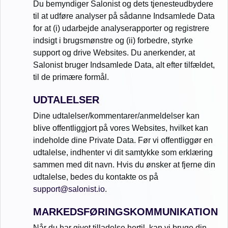
Du bemyndiger Salonist og dets tjenesteudbydere
til at udføre analyser på sådanne Indsamlede Data
for at (i) udarbejde analyserapporter og registrere
indsigt i brugsmønstre og (ii) forbedre, styrke
support og drive Websites. Du anerkender, at
Salonist bruger Indsamlede Data, alt efter tilfældet,
til de primære formål.
UDTALELSER
Dine udtalelser/kommentarer/anmeldelser kan
blive offentliggjort på vores Websites, hvilket kan
indeholde dine Private Data. Før vi offentliggør en
udtalelse, indhenter vi dit samtykke som erklæring
sammen med dit navn. Hvis du ønsker at fjerne din
udtalelse, bedes du kontakte os på
support@salonist.io
.
MARKEDSFØRINGSKOMMUNIKATION
Når du har givet tilladelse hertil, kan vi bruge din