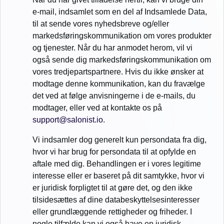
e-mail, indsamlet som en del af Indsamlede Data,
til at sende vores nyhedsbreve og/eller
markedsføringskommunikation om vores produkter
og tjenester. Når du har anmodet herom, vil vi
også sende dig markedsføringskommunikation om
vores tredjepartspartnere. Hvis du ikke ønsker at
modtage denne kommunikation, kan du fravælge
det ved at følge anvisningerne i de e-mails, du
modtager, eller ved at kontakte os på
support@salonist.io
.
Vi indsamler dog generelt kun persondata fra dig,
hvor vi har brug for persondata til at opfylde en
aftale med dig. Behandlingen er i vores legitime
interesse eller er baseret på dit samtykke, hvor vi
er juridisk forpligtet til at gøre det, og den ikke
tilsidesættes af dine databeskyttelsesinteresser
eller grundlæggende rettigheder og friheder. I
nogle tilfælde kan vi også have en juridisk