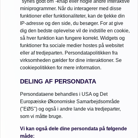
"synes godt om"-knap eller nogle andre interaktive
miniprogrammer. Når du interagerer med disse
funktioner eller funktionaliteter, kan de tjekke din
IP-adresse og den side, du besøger. For at give
dig den bedste oplevelse vil de indstille en cookie,
så hver funktion kan fungere korrekt. Widgets og
funktioner fra sociale medier hostes på websitet
eller af tredjeparten. Persondatapolitikken fra
virksomheden gælder for dine interaktioner. Se
cookiepolitikken for mere information.
DELING AF PERSONDATA
Persondataene behandles i USA og Det
Europæiske Økonomiske Samarbejdsområde
("EØS") og også i andre lande via tredjeparter,
som vi måtte bruge.
Vi kan også dele dine persondata på følgende
måde: