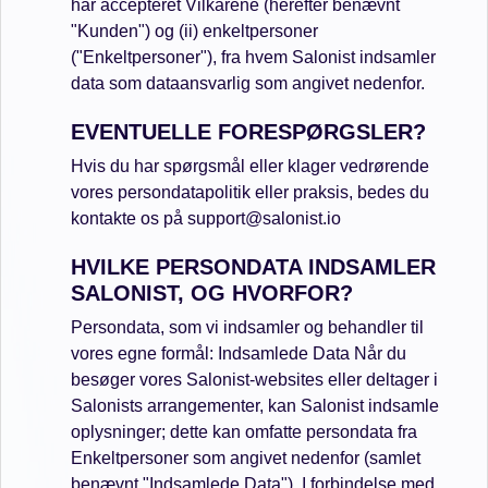
har accepteret Vilkårene (herefter benævnt
"Kunden") og (ii) enkeltpersoner
("Enkeltpersoner"), fra hvem Salonist indsamler
data som dataansvarlig som angivet nedenfor.
EVENTUELLE FORESPØRGSLER?
Hvis du har spørgsmål eller klager vedrørende
vores persondatapolitik eller praksis, bedes du
kontakte os på
support@salonist.io
HVILKE PERSONDATA INDSAMLER
SALONIST, OG HVORFOR?
Persondata, som vi indsamler og behandler til
vores egne formål: Indsamlede Data Når du
besøger vores Salonist-websites eller deltager i
Salonists arrangementer, kan Salonist indsamle
oplysninger; dette kan omfatte persondata fra
Enkeltpersoner som angivet nedenfor (samlet
benævnt "Indsamlede Data"). I forbindelse med