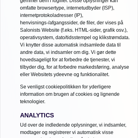
gemmer dem i logfiler. Disse oplysninger kan
omfatte browsertype, internetudbyder (ISP),
internetprotokoladresser (IP),
henvisnings-/afgangssider, de filer, der vises på
Salonists Website (f.eks. HTML-sider, grafik osv.),
operativsystem, dato/tidsstempel og klikstrømdata.
Vi knytter disse automatisk indsamlede data til
andre data, vi indsamler om dig. Vi gør dette
hovedsageligt for at forbedre de tjenester, vi
tilbyder dig, for at forbedre markedsføring, analyse
eller Websitets ydeevne og funktionalitet.
Se venligst cookiepolitikken for yderligere
information om brugen af cookies og lignende
teknologier.
ANALYTICS
Ud over de indledende oplysninger, vi indsamler,
modtager og registrerer vi automatisk visse