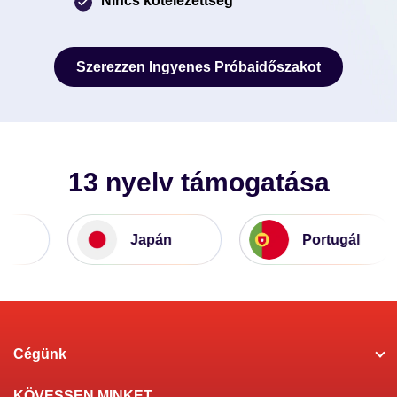
Nincs kötelezettség
Szerezzen Ingyenes Próbaidőszakot
Szerezzen Ingyenes Próbaidőszakot
13 nyelv támogatása
Japán
Portugál
Cégünk
KÖVESSEN MINKET