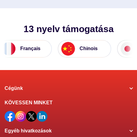
Szerezzen Ingyenes Próbaidőszakot
13 nyelv támogatása
Français
Chinois
Ja
Cégünk
KÖVESSEN MINKET
Egyéb hivatkozások