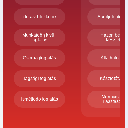
Idősáv-blokkolók
Auditjelentése
Munkaidőn kívüli
Házon belüli
foglalás
készlet
Csomagfoglalás
Átláthatóság
Tagsági foglalás
Készletátvitel
Mennyiségi
Ismétlődő foglalás
riasztások