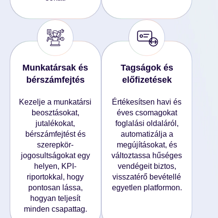
Munkatársak és
Tagságok és
bérszámfejtés
előfizetések
Kezelje a munkatársi
Értékesítsen havi és
beosztásokat,
éves csomagokat
jutalékokat,
foglalási oldaláról,
bérszámfejtést és
automatizálja a
szerepkör-
megújításokat, és
jogosultságokat egy
változtassa hűséges
helyen, KPI-
vendégeit biztos,
riportokkal, hogy
visszatérő bevétellé
pontosan lássa,
egyetlen platformon.
hogyan teljesít
minden csapattag.