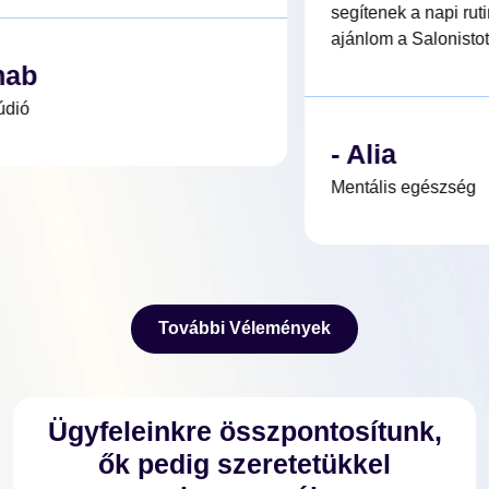
segítenek a napi ru
ajánlom a Salonistot.
nab
dió
- Alia
Mentális egészség
További Vélemények
További Vélemények
Ügyfeleinkre összpontosítunk,
ők pedig szeretetükkel