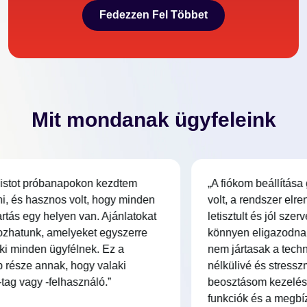
Fedezzen Fel Többet
Fedezzen Fel Többet
Mit mondanak ügyfeleink
istot próbanapokon kezdtem
„A fiókom beállítása
i, és hasznos volt, hogy minden
volt, a rendszer elr
rtás egy helyen van. Ajánlatokat
letisztult és jól szer
ozhatunk, amelyeket egyszerre
könnyen eligazodnak 
ki minden ügyfélnek. Ez a
nem jártasak a techn
 része annak, hogy valaki
nélkülivé és stresszm
tag vagy -felhasználó.”
beosztásom kezelésé
funkciók és a megbíz