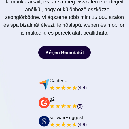
ki munkatársait, és tartsa meg visszatérő vendégeit
— anélkül, hogy öt különböző eszközzel
zsonglőrködne. Világszerte több mint 15 000 szalon
és spa bizalmát élvezi, felhőalapú, weben és mobilon
is működik, és percek alatt beállítható.
Kérjen Bemutatót
Kérjen Bemutatót
Capterra
(4.4)
g2
(5)
softwaresuggest
(4.9)