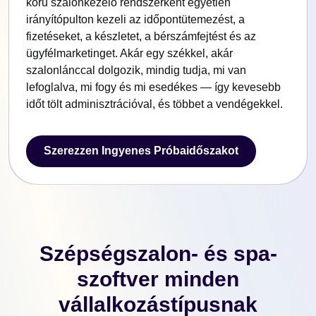
körű szalonkezelő rendszerként egyetlen
irányítópulton kezeli az időpontütemezést, a
fizetéseket, a készletet, a bérszámfejtést és az
ügyfélmarketinget. Akár egy székkel, akár
szalonlánccal dolgozik, mindig tudja, mi van
lefoglalva, mi fogy és mi esedékes — így kevesebb
időt tölt adminisztrációval, és többet a vendégekkel.
Szerezzen Ingyenes Próbaidőszakot
Szerezzen Ingyenes Próbaidőszakot
Szépségszalon- és spa-
szoftver minden
vállalkozástípusnak