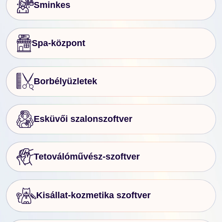
Sminkes
Spa-központ
Borbélyüzletek
Esküvői szalonszoftver
Tetoválóművész-szoftver
Kisállat-kozmetika szoftver