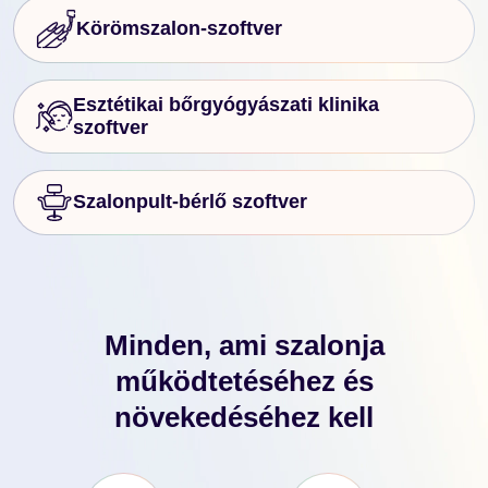
Körömszalon-szoftver
Esztétikai bőrgyógyászati klinika
szoftver
Szalonpult-bérlő szoftver
Minden, ami szalonja
működtetéséhez és
növekedéséhez kell