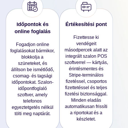
Időpontok és
Értékesítési pont
online foglalás
Fizettesse ki
vendégeit
Fogadjon online
másodpercek alatt az
foglalásokat bármikor,
integrált szalon POS
blokkolja a
szoftverrel — kártyás,
szüneteket, és
érintésmentes és
állítson be ismétlődő,
Stripe-terminálos
csomag- és tagsági
fizetéssel, csoportos
időpontokat. Szalon-
fizettetéssel és teljes
időpontfoglaló
fizetési biztonsággal.
szoftver, amely
Minden eladás
telefonos
automatikusan frissíti
egyeztetgetés nélkül
a riportokat és a
tölti meg naptárát.
készletet.