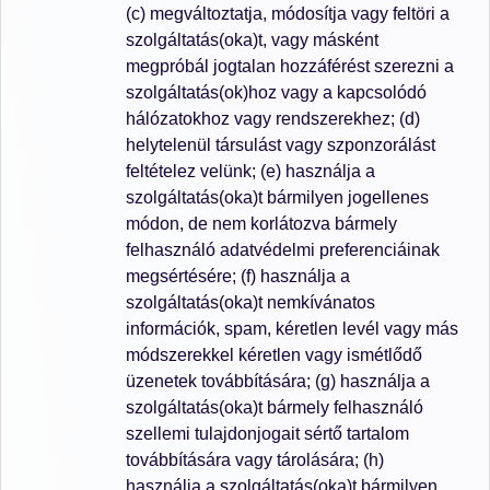
(c) megváltoztatja, módosítja vagy feltöri a
szolgáltatás(oka)t, vagy másként
megpróbál jogtalan hozzáférést szerezni a
szolgáltatás(ok)hoz vagy a kapcsolódó
hálózatokhoz vagy rendszerekhez; (d)
helytelenül társulást vagy szponzorálást
feltételez velünk; (e) használja a
szolgáltatás(oka)t bármilyen jogellenes
módon, de nem korlátozva bármely
felhasználó adatvédelmi preferenciáinak
megsértésére; (f) használja a
szolgáltatás(oka)t nemkívánatos
információk, spam, kéretlen levél vagy más
módszerekkel kéretlen vagy ismétlődő
üzenetek továbbítására; (g) használja a
szolgáltatás(oka)t bármely felhasználó
szellemi tulajdonjogait sértő tartalom
továbbítására vagy tárolására; (h)
használja a szolgáltatás(oka)t bármilyen