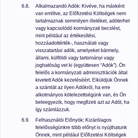
Alkalmazandó Adók: Kivéve, ha másként
van említve, az Előfizetési Költségek nem
tartalmaznak semmilyen illetéket, adóterhet
vagy kapcsolódó kormányzati becslést,
mint például az értékesítési,
hozzáadottérték-, használati vagy
visszatartási adók, amelyeket bármely,
állami, külföldi vagy tartományi vagy
joghatóság vet ki (együttesen “Adók”). Ön
felelős a kormányzati adminisztrációk által
kivetett Adók kezeléséért. Elküldjük Önnek
a számlát az ilyen Adókról, ha erre
alkotmányos kötelezettségünk van, és Ön
beleegyezik, hogy megfizeti azt az Adót, ha
így számlázzuk.
Felhasználói Előnyök: Kizárólagos
felelősségünkre több előnyt is nyújthatunk
Önnek, mint például Előfizetési Költségek