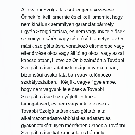
A További Szolgáltatások engedélyezésével
Önnek fel kell ismernie és el kell ismernie, hogy
nem kínálunk semmilyen garanciát bármely
Egyéb Szolgáltatásra, és nem vagyunk felelősek
semmilyen kárért vagy sérülésért, amelyet az Ön
másik szolgáltatásra vonatkozó elismerése vagy
ellenőrzése okoz vagy állítólag okoz, vagy azzal
kapcsolatban, illetve az Ön bizalmáért a További
Szolgáltatások adatbiztonsági folyamataiban,
biztonsági gyakorlataiban vagy különböző
szabályzataiban. Kérjük, vegye figyelembe,
hogy nem vagyunk felelősek a További
Szolgáltatásokhoz nyújtott technikai
támogatásért, és nem vagyunk felelősek a
További Szolgáltatások szolgáltatói által
alkalmazott adattovábbítási és adattárolási
gyakorlatokért. Ilyen mértékben Önnek a További
Szolgáltatásokkal kapcsolatos bármely