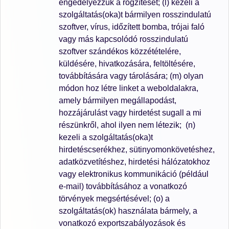
engedélyezzük a rögzítését; (l) kezeli a
szolgáltatás(oka)t bármilyen rosszindulatú
szoftver, vírus, időzített bomba, trójai faló
vagy más kapcsolódó rosszindulatú
szoftver szándékos közzétételére,
küldésére, hivatkozására, feltöltésére,
továbbítására vagy tárolására; (m) olyan
módon hoz létre linket a weboldalakra,
amely bármilyen megállapodást,
hozzájárulást vagy hirdetést sugall a mi
részünkről, ahol ilyen nem létezik; (n)
kezeli a szolgáltatás(oka)t
hirdetéscserékhez, sütinyomonkövetéshez,
adatközvetítéshez, hirdetési hálózatokhoz
vagy elektronikus kommunikáció (például
e-mail) továbbításához a vonatkozó
törvények megsértésével; (o) a
szolgáltatás(ok) használata bármely, a
vonatkozó exportszabályozások és