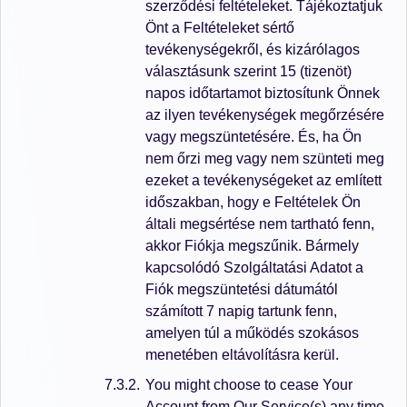
szerződési feltételeket. Tájékoztatjuk
Önt a Feltételeket sértő
tevékenységekről, és kizárólagos
választásunk szerint 15 (tizenöt)
napos időtartamot biztosítunk Önnek
az ilyen tevékenységek megőrzésére
vagy megszüntetésére. És, ha Ön
nem őrzi meg vagy nem szünteti meg
ezeket a tevékenységeket az említett
időszakban, hogy e Feltételek Ön
általi megsértése nem tartható fenn,
akkor Fiókja megszűnik. Bármely
kapcsolódó Szolgáltatási Adatot a
Fiók megszüntetési dátumától
számított 7 napig tartunk fenn,
amelyen túl a működés szokásos
menetében eltávolításra kerül.
You might choose to cease Your
Account from Our Service(s) any time