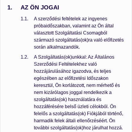
AZ ÖN JOGAI
A szerződési feltételek az ingyenes
próbaidőszakban, valamint az Ön által
választott Szolgáltatási Csomagból
származó szolgáltatás(ok)ra való előfizetés
során alkalmazandók.
A Szolgáltatás(ok)unkkal: Az Általános
Szerződési Feltételekhez való
hozzájárulásához igazodva, és teljes
egészében az előfizetési Időszakon
keresztül, Ön korlátozott, nem mérhető és
nem kizárólagos joggal rendelkezik a
szolgáltatás(ok) használatára és
hozzáférésére belső üzleti célokból. Ön
felelős a szolgáltatás(ok) Fiókjából történő,
harmadik felek általi ellenőrzéséért. Ön
további szolgáltatás(ok)hoz járulhat hozzá.