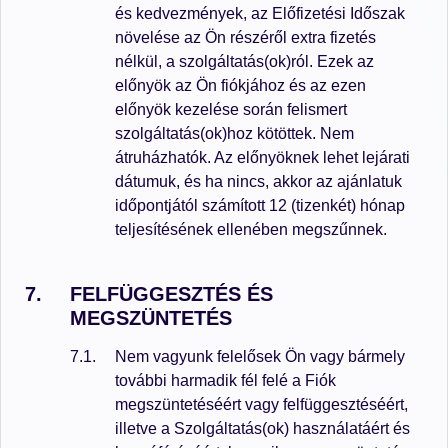
és kedvezmények, az Előfizetési Időszak
növelése az Ön részéről extra fizetés
nélkül, a szolgáltatás(ok)ról. Ezek az
előnyök az Ön fiókjához és az ezen
előnyök kezelése során felismert
szolgáltatás(ok)hoz kötöttek. Nem
átruházhatók. Az előnyöknek lehet lejárati
dátumuk, és ha nincs, akkor az ajánlatuk
időpontjától számított 12 (tizenkét) hónap
teljesítésének ellenében megszűnnek.
FELFÜGGESZTÉS ÉS
MEGSZÜNTETÉS
Nem vagyunk felelősek Ön vagy bármely
további harmadik fél felé a Fiók
megszüntetéséért vagy felfüggesztéséért,
illetve a Szolgáltatás(ok) használatáért és