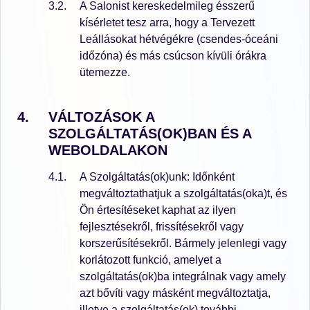
A Salonist kereskedelmileg ésszerű
kísérletet tesz arra, hogy a Tervezett
Leállásokat hétvégékre (csendes-óceáni
időzóna) és más csúcson kívüli órákra
ütemezze.
VÁLTOZÁSOK A
SZOLGÁLTATÁS(OK)BAN ÉS A
WEBOLDALAKON
A Szolgáltatás(ok)unk: Időnként
megváltoztathatjuk a szolgáltatás(oka)t, és
Ön értesítéseket kaphat az ilyen
fejlesztésekről, frissítésekről vagy
korszerűsítésekről. Bármely jelenlegi vagy
korlátozott funkció, amelyet a
szolgáltatás(ok)ba integrálnak vagy amely
azt bővíti vagy másként megváltoztatja,
illetve a szolgáltatás(ok) további