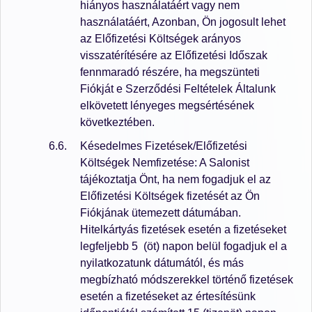
hiányos használatáért vagy nem
használatáért, Azonban, Ön jogosult lehet
az Előfizetési Költségek arányos
visszatérítésére az Előfizetési Időszak
fennmaradó részére, ha megszünteti
Fiókját e Szerződési Feltételek Általunk
elkövetett lényeges megsértésének
következtében.
Késedelmes Fizetések/Előfizetési
Költségek Nemfizetése: A Salonist
tájékoztatja Önt, ha nem fogadjuk el az
Előfizetési Költségek fizetését az Ön
Fiókjának ütemezett dátumában.
Hitelkártyás fizetések esetén a fizetéseket
legfeljebb 5 (öt) napon belül fogadjuk el a
nyilatkozatunk dátumától, és más
megbízható módszerekkel történő fizetések
esetén a fizetéseket az értesítésünk