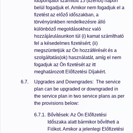
időpontjától számított 15 (tizenöt) napon
belül fogadjuk el. Amikor nem fogadjuk el a
fizetést az előző időszakban, a
törvényünkben rendelkezésre álló
különböző megoldásokhoz való
hozzájárulásunkon túl (i) kamat számítható
fel a késedelmes fizetésért; (ii)
megszüntetjük az Ön hozzáférését és a
szolgáltatás(ok) használatát, amíg el nem
fogadjuk az Ön fizetését az itt
meghatározott Előfizetési Díjakért.
Upgrades and Downgrades: The service
plan can be upgraded or downgraded in
the service plan in two service plans as per
the provisions below:
Bővítések: Az Ön Előfizetési
Időszaka alatt bármikor bővítheti a
Fiókot. Amikor a jelenlegi Előfizetési