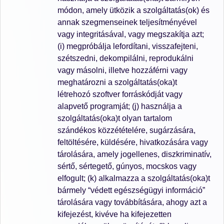
módon, amely ütközik a szolgáltatás(ok) és
annak szegmenseinek teljesítményével
vagy integritásával, vagy megszakítja azt;
(i) megpróbálja lefordítani, visszafejteni,
szétszedni, dekompilálni, reprodukálni
vagy másolni, illetve hozzáférni vagy
meghatározni a szolgáltatás(oka)t
létrehozó szoftver forráskódját vagy
alapvető programját; (j) használja a
szolgáltatás(oka)t olyan tartalom
szándékos közzétételére, sugárzására,
feltöltésére, küldésére, hivatkozására vagy
tárolására, amely jogellenes, diszkriminatív,
sértő, sértegető, gúnyos, mocskos vagy
elfogult; (k) alkalmazza a szolgáltatás(oka)t
bármely “védett egészségügyi információ”
tárolására vagy továbbítására, ahogy azt a
kifejezést, kivéve ha kifejezetten