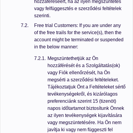
hozzáféréséért, ha az ilyen megszüntetés
vagy felfüggesztés e szerződési feltételek
szerinti.
Free trial Customers: If you are under any
of the free trails for the service(s), then the
account might be terminated or suspended
in the below manner:
Megszüntethetjük az Ön
hozzáférését és a Szolgáltatás(ok)
vagy Fiók ellenőrzését, ha Ön
megsérti a szerződési feltételeket.
Tájékoztatjuk Önt a Feltételeket sértő
tevékenységekről, és kizárólagos
preferenciánk szerint 15 (tizenöt)
napos időtartamot biztosítunk Önnek
az ilyen tevékenységek kijavítására
vagy megszüntetésére. Ha Ön nem
javítja ki vagy nem függeszti fel