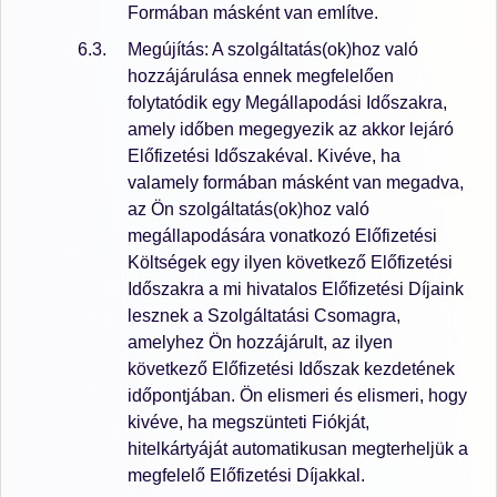
Formában másként van említve.
Megújítás: A szolgáltatás(ok)hoz való
hozzájárulása ennek megfelelően
folytatódik egy Megállapodási Időszakra,
amely időben megegyezik az akkor lejáró
Előfizetési Időszakéval. Kivéve, ha
valamely formában másként van megadva,
az Ön szolgáltatás(ok)hoz való
megállapodására vonatkozó Előfizetési
Költségek egy ilyen következő Előfizetési
Időszakra a mi hivatalos Előfizetési Díjaink
lesznek a Szolgáltatási Csomagra,
amelyhez Ön hozzájárult, az ilyen
következő Előfizetési Időszak kezdetének
időpontjában. Ön elismeri és elismeri, hogy
kivéve, ha megszünteti Fiókját,
hitelkártyáját automatikusan megterheljük a
megfelelő Előfizetési Díjakkal.