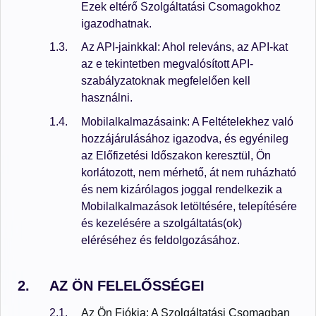
Ezek eltérő Szolgáltatási Csomagokhoz
igazodhatnak.
Az API-jainkkal: Ahol releváns, az API-kat
az e tekintetben megvalósított API-
szabályzatoknak megfelelően kell
használni.
Mobilalkalmazásaink: A Feltételekhez való
hozzájárulásához igazodva, és egyénileg
az Előfizetési Időszakon keresztül, Ön
korlátozott, nem mérhető, át nem ruházható
és nem kizárólagos joggal rendelkezik a
Mobilalkalmazások letöltésére, telepítésére
és kezelésére a szolgáltatás(ok)
eléréséhez és feldolgozásához.
AZ ÖN FELELŐSSÉGEI
Az Ön Fiókja: A Szolgáltatási Csomagban