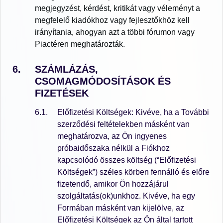
megjegyzést, kérdést, kritikát vagy véleményt a
megfelelő kiadókhoz vagy fejlesztőkhöz kell
irányítania, ahogyan azt a többi fórumon vagy
Piactéren meghatározták.
SZÁMLÁZÁS,
CSOMAGMÓDOSÍTÁSOK ÉS
FIZETÉSEK
Előfizetési Költségek: Kivéve, ha a További
szerződési feltételekben másként van
meghatározva, az Ön ingyenes
próbaidőszaka nélkül a Fiókhoz
kapcsolódó összes költség (“Előfizetési
Költségek”) széles körben fennálló és előre
fizetendő, amikor Ön hozzájárul
szolgáltatás(ok)unkhoz. Kivéve, ha egy
Formában másként van kijelölve, az
Előfizetési Költségek az Ön által tartott