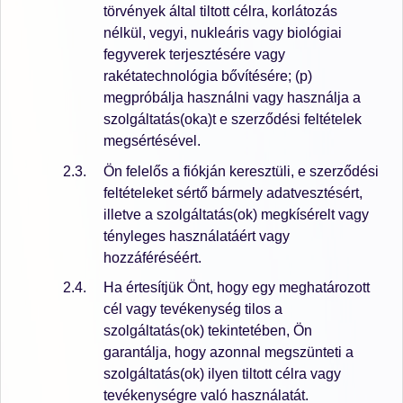
törvények által tiltott célra, korlátozás
nélkül, vegyi, nukleáris vagy biológiai
fegyverek terjesztésére vagy
rakétatechnológia bővítésére; (p)
megpróbálja használni vagy használja a
szolgáltatás(oka)t e szerződési feltételek
megsértésével.
Ön felelős a fiókján keresztüli, e szerződési
feltételeket sértő bármely adatvesztésért,
illetve a szolgáltatás(ok) megkísérelt vagy
tényleges használatáért vagy
hozzáféréséért.
Ha értesítjük Önt, hogy egy meghatározott
cél vagy tevékenység tilos a
szolgáltatás(ok) tekintetében, Ön
garantálja, hogy azonnal megszünteti a
szolgáltatás(ok) ilyen tiltott célra vagy
tevékenységre való használatát.