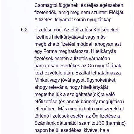
Csomagtól függenek, és teljes egészében
fizetendők, amíg meg nem szünteti Fiókját.
A fizetési folyamat során nyugtát kap.
Fizetési mód: Az előfizetési Költségeket
fizetheti hitelkártyájával vagy más
megbízható fizetési móddal, ahogyan azt
egy Forma meghatározza. Hitelkártyás
fizetések esetén a fizetés várhatóan
hamarosan esedékes az Ön nyugtájának
kézhezvétele után. Ezáltal felhatalmazza
Minket vagy jóváhagyott ügynökeinket,
ahogy releváns, hogy hitelkártyáját
megterheljük a szolgáltatás(ok)ra való
előfizetése (és annak bármely megújítása)
ellenében. Más megbízható módszerekkel
történő fizetések esetén az Ön fizetése a
Számlánk dátumától számított 30 (harminc)
napon belül esedékes, kivéve, ha a