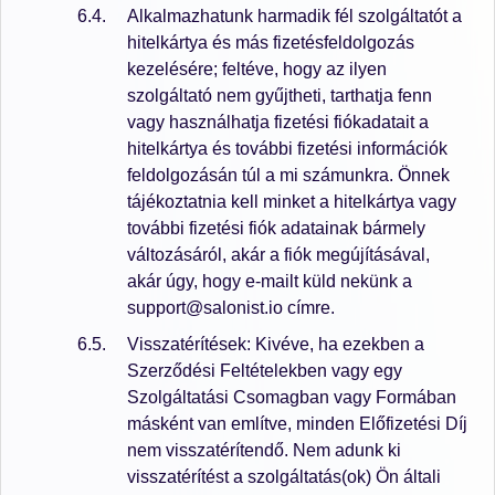
Alkalmazhatunk harmadik fél szolgáltatót a
hitelkártya és más fizetésfeldolgozás
kezelésére; feltéve, hogy az ilyen
szolgáltató nem gyűjtheti, tarthatja fenn
vagy használhatja fizetési fiókadatait a
hitelkártya és további fizetési információk
feldolgozásán túl a mi számunkra. Önnek
tájékoztatnia kell minket a hitelkártya vagy
további fizetési fiók adatainak bármely
változásáról, akár a fiók megújításával,
akár úgy, hogy e-mailt küld nekünk a
support@salonist.io címre.
Visszatérítések: Kivéve, ha ezekben a
Szerződési Feltételekben vagy egy
Szolgáltatási Csomagban vagy Formában
másként van említve, minden Előfizetési Díj
nem visszatérítendő. Nem adunk ki
visszatérítést a szolgáltatás(ok) Ön általi