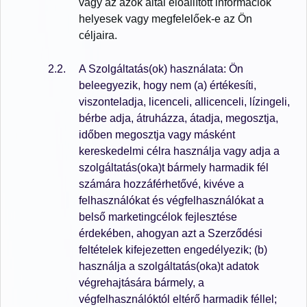
vagy az azok által előállított információk
helyesek vagy megfelelőek-e az Ön
céljaira.
A Szolgáltatás(ok) használata: Ön
beleegyezik, hogy nem (a) értékesíti,
viszonteladja, licenceli, allicenceli, lízingeli,
bérbe adja, átruházza, átadja, megosztja,
időben megosztja vagy másként
kereskedelmi célra használja vagy adja a
szolgáltatás(oka)t bármely harmadik fél
számára hozzáférhetővé, kivéve a
felhasználókat és végfelhasználókat a
belső marketingcélok fejlesztése
érdekében, ahogyan azt a Szerződési
feltételek kifejezetten engedélyezik; (b)
használja a szolgáltatás(oka)t adatok
végrehajtására bármely, a
végfelhasználóktól eltérő harmadik féllel;