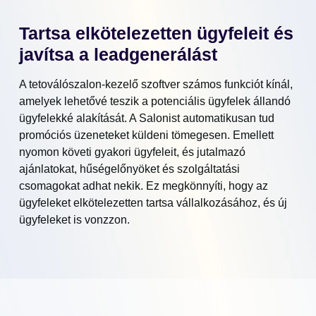
Tartsa elkötelezetten ügyfeleit és
javítsa a leadgenerálást
A tetoválószalon-kezelő szoftver számos funkciót kínál,
amelyek lehetővé teszik a potenciális ügyfelek állandó
ügyfelekké alakítását. A Salonist automatikusan tud
promóciós üzeneteket küldeni tömegesen. Emellett
nyomon követi gyakori ügyfeleit, és jutalmazó
ajánlatokat, hűségelőnyöket és szolgáltatási
csomagokat adhat nekik. Ez megkönnyíti, hogy az
ügyfeleket elkötelezetten tartsa vállalkozásához, és új
ügyfeleket is vonzzon.