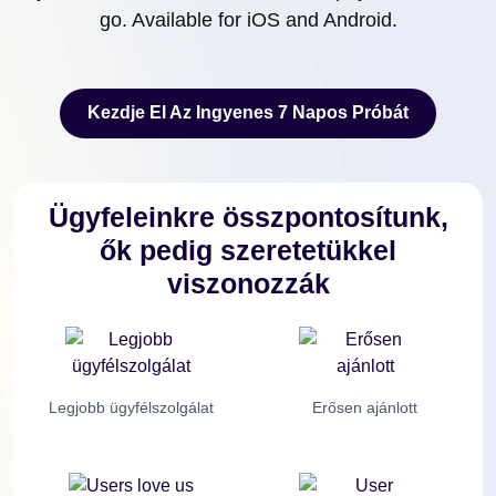
go. Available for iOS and Android.
Kezdje El Az Ingyenes 7 Napos Próbát
Kezdje El Az Ingyenes 7 Napos Próbát
Ügyfeleinkre összpontosítunk,
ők pedig szeretetükkel
viszonozzák
Legjobb ügyfélszolgálat
Erősen ajánlott