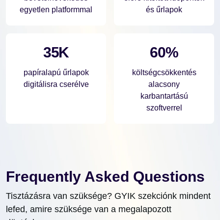
egyetlen platformmal
és űrlapok
35K
60%
papíralapú űrlapok
költségcsökkentés
digitálisra cserélve
alacsony
karbantartású
szoftverrel
Frequently Asked Questions
Tisztázásra van szüksége? GYIK szekciónk mindent
lefed, amire szüksége van a megalapozott