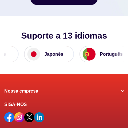
Comece Um Teste Grátis
Suporte a 13 idiomas
s
Japonês
Português
Nossa empresa
SIGA-NOS