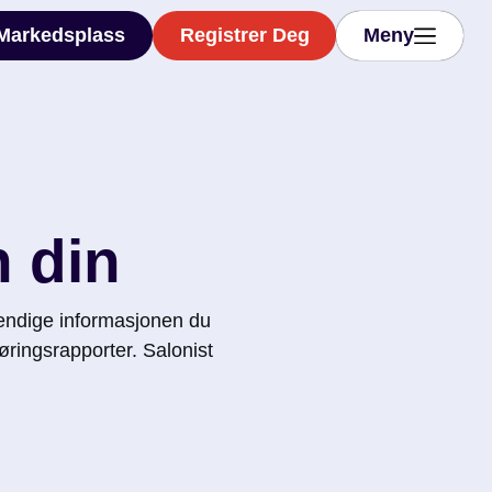
Markedsplass
Registrer Deg
Meny
Markedsplass
Registrer Deg
Meny
 din
endige informasjonen du
øringsrapporter. Salonist