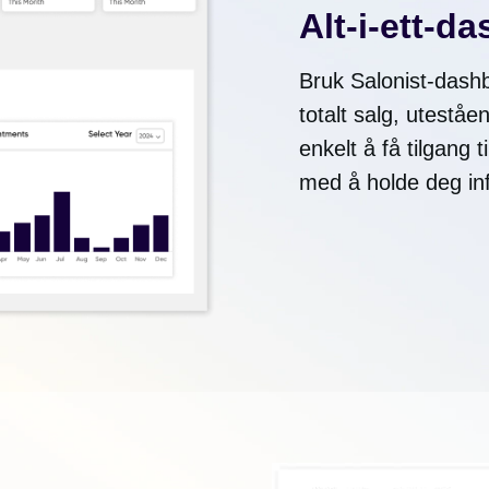
Alt-i-ett-d
Bruk Salonist-dashb
totalt salg, uteståe
enkelt å få tilgang 
med å holde deg in