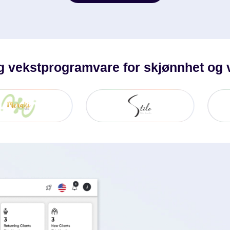
Be Om En Demo
ig vekstprogramvare for skjønnhet og