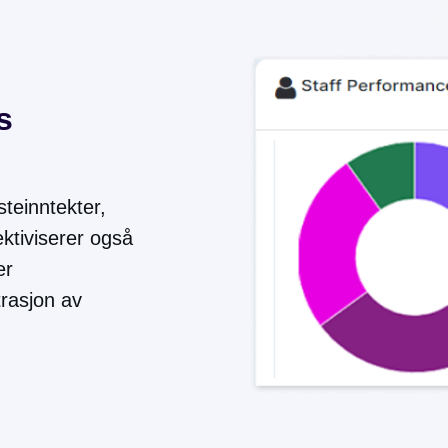
s
steinntekter,
ektiviserer også
er
trasjon av