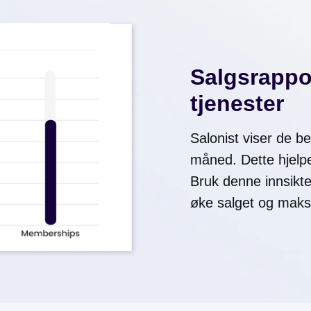
Salgsrappor
tjenester
Salonist viser de b
måned. Dette hjelp
Bruk denne innsikten
øke salget og maksi