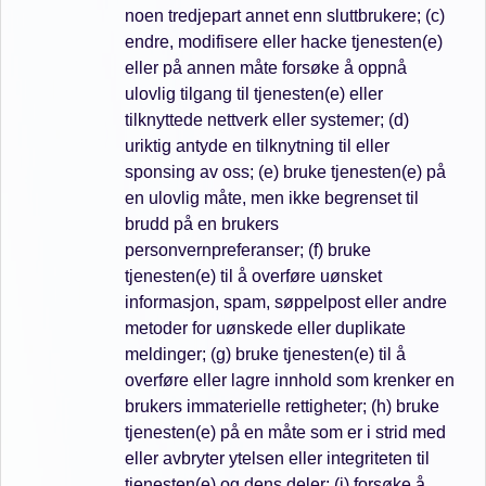
noen tredjepart annet enn sluttbrukere; (c)
endre, modifisere eller hacke tjenesten(e)
eller på annen måte forsøke å oppnå
ulovlig tilgang til tjenesten(e) eller
tilknyttede nettverk eller systemer; (d)
uriktig antyde en tilknytning til eller
sponsing av oss; (e) bruke tjenesten(e) på
en ulovlig måte, men ikke begrenset til
brudd på en brukers
personvernpreferanser; (f) bruke
tjenesten(e) til å overføre uønsket
informasjon, spam, søppelpost eller andre
metoder for uønskede eller duplikate
meldinger; (g) bruke tjenesten(e) til å
overføre eller lagre innhold som krenker en
brukers immaterielle rettigheter; (h) bruke
tjenesten(e) på en måte som er i strid med
eller avbryter ytelsen eller integriteten til
tjenesten(e) og dens deler; (i) forsøke å