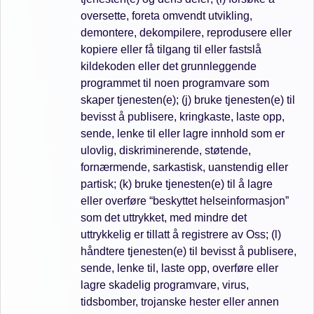
oversette, foreta omvendt utvikling,
demontere, dekompilere, reprodusere eller
kopiere eller få tilgang til eller fastslå
kildekoden eller det grunnleggende
programmet til noen programvare som
skaper tjenesten(e); (j) bruke tjenesten(e) til
bevisst å publisere, kringkaste, laste opp,
sende, lenke til eller lagre innhold som er
ulovlig, diskriminerende, støtende,
fornærmende, sarkastisk, uanstendig eller
partisk; (k) bruke tjenesten(e) til å lagre
eller overføre “beskyttet helseinformasjon”
som det uttrykket, med mindre det
uttrykkelig er tillatt å registrere av Oss; (l)
håndtere tjenesten(e) til bevisst å publisere,
sende, lenke til, laste opp, overføre eller
lagre skadelig programvare, virus,
tidsbomber, trojanske hester eller annen