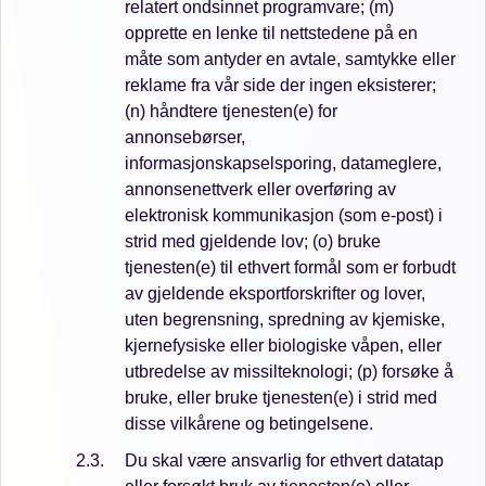
relatert ondsinnet programvare; (m)
opprette en lenke til nettstedene på en
måte som antyder en avtale, samtykke eller
reklame fra vår side der ingen eksisterer;
(n) håndtere tjenesten(e) for
annonsebørser,
informasjonskapselsporing, datameglere,
annonsenettverk eller overføring av
elektronisk kommunikasjon (som e-post) i
strid med gjeldende lov; (o) bruke
tjenesten(e) til ethvert formål som er forbudt
av gjeldende eksportforskrifter og lover,
uten begrensning, spredning av kjemiske,
kjernefysiske eller biologiske våpen, eller
utbredelse av missilteknologi; (p) forsøke å
bruke, eller bruke tjenesten(e) i strid med
disse vilkårene og betingelsene.
Du skal være ansvarlig for ethvert datatap