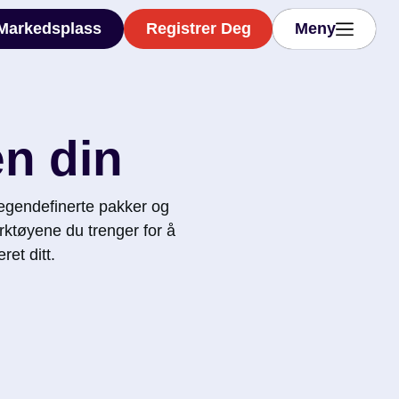
Markedsplass
Registrer Deg
Meny
Markedsplass
Registrer Deg
Meny
en din
 egendefinerte pakker og
erktøyene du trenger for å
et ditt.