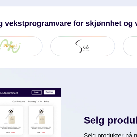
ig vekstprogramvare for skjønnhet og
Selg produ
Selg produkter på ne