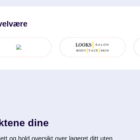
 velvære
ktene dine
tt og hold oversikt over lageret ditt uten