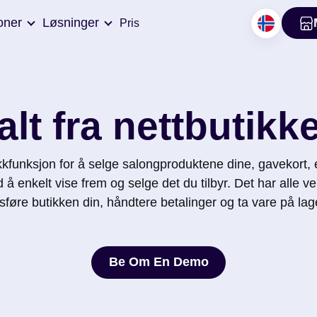
oner
Løsninger
Pris
alt fra nettbutikk
ikkfunksjon for å selge salongproduktene dine, gavekort,
å enkelt vise frem og selge det du tilbyr. Det har alle v
føre butikken din, håndtere betalinger og ta vare på lager
Be Om En Demo
Be Om En Demo