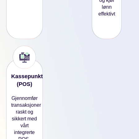
og kjør
lønn
effektivt
Kassepunkt
(POS)
Gjennomfør
transaksjoner
raskt og
sikkert med
vårt
integrerte