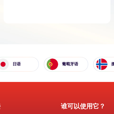
日语
葡萄牙语
挪威
接
谁可以使用它？