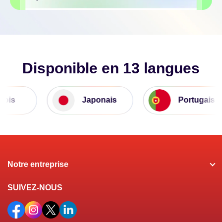
Disponible en 13 langues
ois
Japonais
Portugais
Notre entreprise
SUIVEZ-NOUS