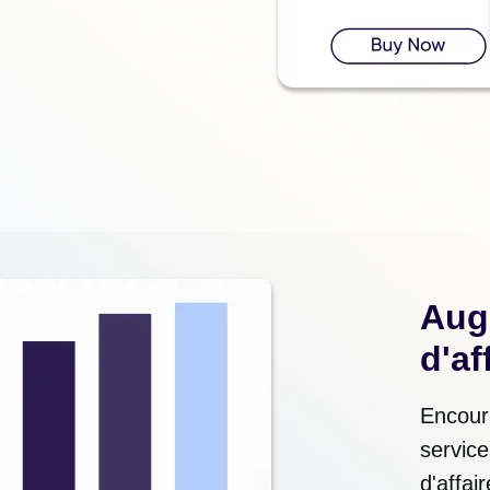
Augm
d'af
Encoura
service
d'affa