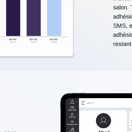
salon. 
adhési
SMS, e
adhésio
restant