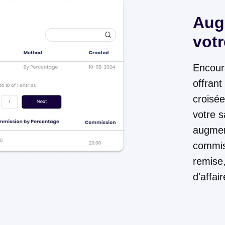
Aug
vot
Encour
offrant
croisée
votre s
augmen
commis
remise
d'affair