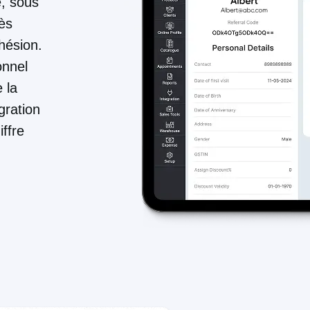
é, sous
cès
dhésion.
onnel
 la
gration
ffre