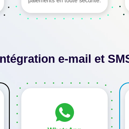
paiements en toute sécurité.
Intégration e-mail et SM