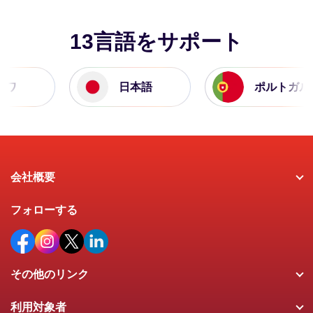
13言語をサポート
ノワ
日本語
ポルトガル
会社概要
フォローする
その他のリンク
利用対象者