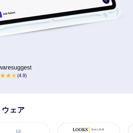
twaresuggest
(4.9)
トウェア