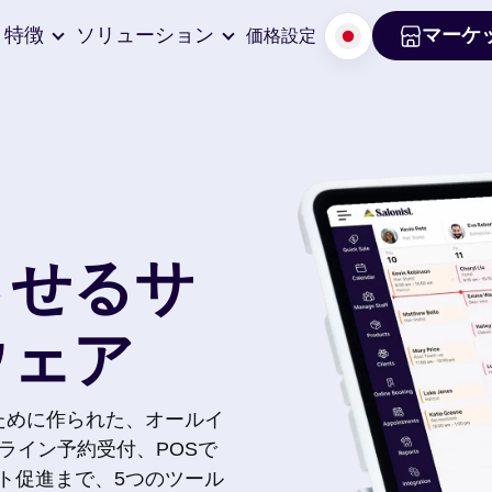
特徴
ソリューション
マーケ
価格設定
マーケ
させるサ
ウェア
るために作られた、オールイ
ライン予約受付、POSで
ト促進まで、5つのツール